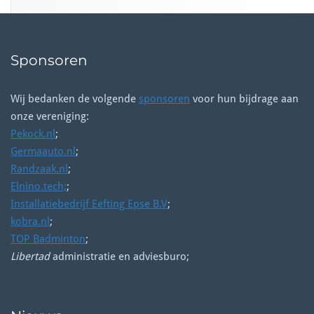
Sponsoren
Wij bedanken de volgende
sponsoren
voor hun bijdrage aan
onze vereniging:
Pekock.nl
;
Germaauto.nl
;
Randzaak.nl
;
Elnino.tech;
;
Installatiebedrijf Eefting Epse B.V
;
kobra.nl
;
TOP Badminton
;
Libertad
administratie en adviesburo;