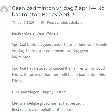
U
p
Geen badminton vrijdag 3 april — No
d
badminton Friday April 3
a
t
v
apr 1,2026
Reacties uitgeschakeld
e
o
o
Beste wikkers, Dear Wikkers,
r
G
Sportaal besloten geen zaalverhuur te doen voor Goede
e
Vrijdag. Hierdoor is er komende vrijdag geen
e
badminton.
n
b
a
Sportaal has decided to cancel the hall rental for Good
d
Friday. Because of that there will be no badminton this
m
Friday.
i
n
Fijne paasdagen / happy Easter!
t
o
n
Met vriendelijke groet, names het bestuur,
v
Best regards, on behalf of the board,