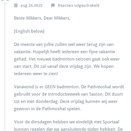
v
aug 26,2025
Reacties uitgeschakeld
o
o
Beste Wikkers, Dear Wikkers,
r
S
[English below]
t
a
De meeste van jullie zullen wel weer terug zijn van
r
vakantie. Hopelijk heeft iedereen een fijne vakantie
t
N
gehad. Het nieuwe badminton-seizoen gaat ook weer
i
van start. Dit zal vanaf deze vrijdag zijn. We hopen
e
iedereen weer te zien!
u
w
Vanavond is er GEEN badminton. De Pathmoshal wordt
e
S
gebruikt voor de introductieweek van Saxion. Dit duurt
e
tot en met donderdag. Deze vrijdag kunnen wij weer
i
gewoon in de Pathmoshal spelen.
z
o
Voor de dinsdagen hebben we eindelijk met Sportaal
e
n
kunnen regelen dat we aansluitende tijden hebben. De