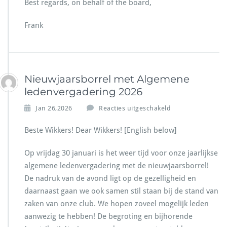
Best regards, on behalf of the board,
n
n
F
t
Frank
r
i
i
e
d
/
a
S
y
p
Nieuwjaarsborrel met Algemene
A
i
p
ledenvergadering 2026
n
r
g
v
i
Jan 26,2026
Reacties uitgeschakeld
h
o
l
o
o
3
Beste Wikkers! Dear Wikkers! [English below]
l
r
i
N
d
Op vrijdag 30 januari is het weer tijd voor onze jaarlijkse
i
a
algemene ledenvergadering met de nieuwjaarsborrel!
e
y
De nadruk van de avond ligt op de gezelligheid en
u
w
daarnaast gaan we ook samen stil staan bij de stand van
j
zaken van onze club. We hopen zoveel mogelijk leden
a
aanwezig te hebben! De begroting en bijhorende
a