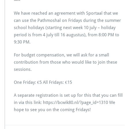
—–
e
r
We have reached an agreement with Sportaal that we
B
can use the Pathmoshal on Fridays during the summer
a
school holidays (starting next week 10 july – holiday
d
m
period is from 4 july till 16 augustus), from 8:00 PM to
i
9:30 PM.
n
t
For budget compensation, we will ask for a small
o
contribution from those who would like to join these
n
sessions.
One Friday: €5 All Fridays: €15
A separate registration is set up for this that you can fill
in via this link: https://bcwik80.nl/?page_id=1310 We
hope to see you on the coming Fridays!