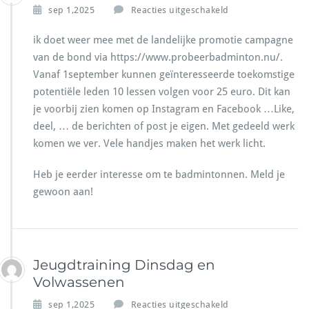
e
v
sep 1,2025
Reacties uitgeschakeld
S
o
i
o
ik doet weer mee met de landelijke promotie campagne
n
r
van de bond via https://www.probeerbadminton.nu/.
t
P
Vanaf 1september kunnen geïnteresseerde toekomstige
e
r
r
potentiële leden 10 lessen volgen voor 25 euro. Dit kan
o
k
b
je voorbij zien komen op Instagram en Facebook …Like,
l
e
deel, … de berichten of post je eigen. Met gedeeld werk
a
e
komen we ver. Vele handjes maken het werk licht.
a
r
s
b
/
Heb je eerder interesse om te badmintonnen. Meld je
a
C
d
gewoon aan!
h
m
a
i
n
n
g
t
e
o
Jeugdtraining Dinsdag en
d
n.
Volwassenen
T
n
i
u
v
sep 1,2025
Reacties uitgeschakeld