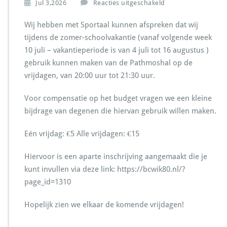
v
Jul 3,2026
Reacties uitgeschakeld
o
o
Wij hebben met Sportaal kunnen afspreken dat wij
r
tijdens de zomer-schoolvakantie (vanaf volgende week
Z
10 juli – vakantieperiode is van 4 juli tot 16 augustus )
o
gebruik kunnen maken van de Pathmoshal op de
m
e
vrijdagen, van 20:00 uur tot 21:30 uur.
r
b
Voor compensatie op het budget vragen we een kleine
a
bijdrage van degenen die hiervan gebruik willen maken.
d
m
Eén vrijdag: €5 Alle vrijdagen: €15
i
n
t
Hiervoor is een aparte inschrijving aangemaakt die je
o
kunt invullen via deze link: https://bcwik80.nl/?
n
page_id=1310
–
S
Hopelijk zien we elkaar de komende vrijdagen!
u
m
m