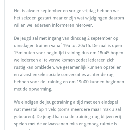
m
2
o
e
0
o
Het is alweer september en vorige vrijdag hebben we
s
2
r
het seizoen gestart maar er zijn wat wijzigingen daarom
5
J
willen we iedereen informeren hierover.
e
u
De jeugd zal met ingang van dinsdag 2 september op
g
d
dinsdagen trainen vanaf 19u tot 20u15. De zaal is open
t
15minuten voor begintijd training dus om 18u45 hopen
r
we iedereen al te verwelkomen zodat iedereen zich
a
rustig kan omkleden, we gezamenlijk kunnen opstellen
i
n
en alvast enkele sociale conversaties achter de rug
i
hebben voor de training en om 19u00 kunnen beginnen
n
met de opwarming.
g
D
We eindigen de jeugdtraining altijd met een eindspel
i
n
wat meestal op 1 veld (soms meerdere maar max 3 zal
s
gebeuren). De jeugd kan na de training nog blijven vrij
d
spelen met de volwassenen mits er genoeg ruimte is
a