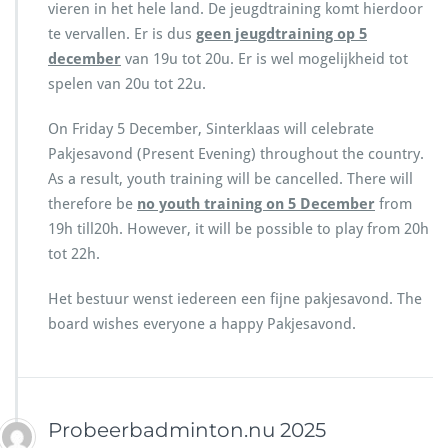
a
vieren in het hele land. De jeugdtraining komt hierdoor
A
n
te vervallen. Er is dus
geen jeugdtraining op 5
a
d
december
van 19u tot 20u. Er is wel mogelijkheid tot
n
B
g
spelen van 20u tot 22u.
a
e
d
p
m
On Friday 5 December, Sinterklaas will celebrate
a
i
Pakjesavond (Present Evening) throughout the country.
s
n
As a result, youth training will be cancelled. There will
t
t
e
therefore be
no youth training on 5 December
from
o
t
n
19h till20h. However, it will be possible to play from 20h
i
t
tot 22h.
j
i
d
m
Het bestuur wenst iedereen een fijne pakjesavond. The
e
e
n
board wishes everyone a happy Pakjesavond.
s
v
a
n
w
e
Probeerbadminton.nu 2025
g