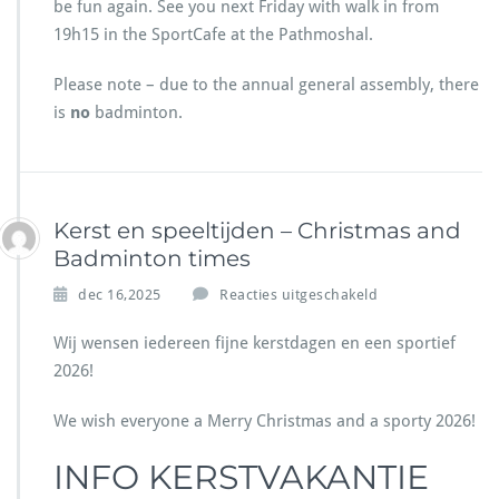
be fun again. See you next Friday with walk in from
n
19h15 in the SportCafe at the Pathmoshal.
v
e
Please note – due to the annual general assembly, there
r
g
is
no
badminton.
a
d
e
r
i
Kerst en speeltijden – Christmas and
n
Badminton times
g
2
v
dec 16,2025
Reacties uitgeschakeld
0
o
2
o
Wij wensen iedereen fijne kerstdagen en een sportief
6
r
2026!
K
e
We wish everyone a Merry Christmas and a sporty 2026!
r
s
INFO KERSTVAKANTIE
t
e