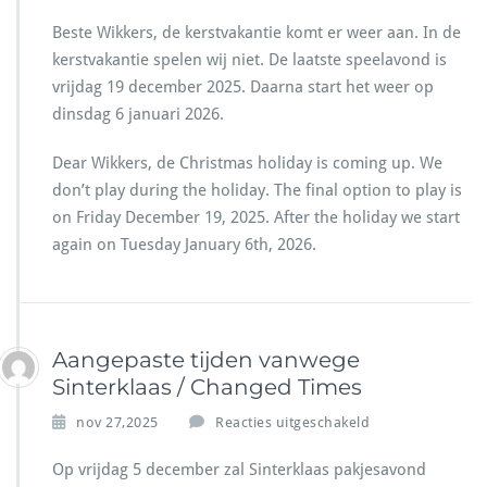
n
Beste Wikkers, de kerstvakantie komt er weer aan. In de
s
kerstvakantie spelen wij niet. De laatste speelavond is
p
e
vrijdag 19 december 2025. Daarna start het weer op
e
dinsdag 6 januari 2026.
l
t
Dear Wikkers, de Christmas holiday is coming up. We
i
don’t play during the holiday. The final option to play is
j
d
on Friday December 19, 2025. After the holiday we start
e
again on Tuesday January 6th, 2026.
n
–
C
h
r
Aangepaste tijden vanwege
i
Sinterklaas / Changed Times
s
t
v
nov 27,2025
Reacties uitgeschakeld
m
o
a
o
Op vrijdag 5 december zal Sinterklaas pakjesavond
s
r