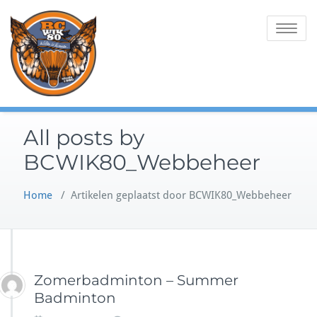
Ga
Willen is Kunnen
BC WIK 80
naar
Toggle na
de
inhoud
All posts by
BCWIK80_Webbeheer
Home
/
Artikelen geplaatst door BCWIK80_Webbeheer
Zomerbadminton – Summer
Badminton