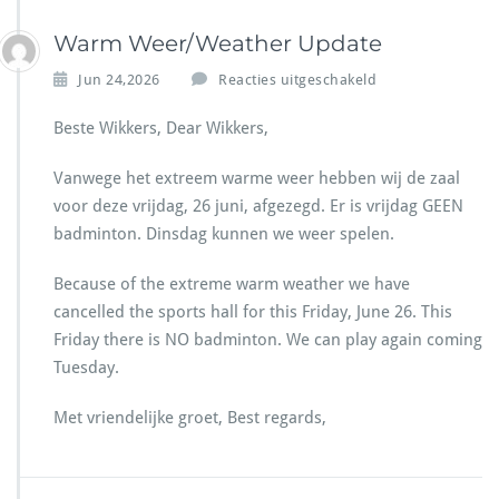
Warm Weer/Weather Update
v
Jun 24,2026
Reacties uitgeschakeld
o
o
Beste Wikkers, Dear Wikkers,
r
W
Vanwege het extreem warme weer hebben wij de zaal
a
voor deze vrijdag, 26 juni, afgezegd. Er is vrijdag GEEN
r
badminton. Dinsdag kunnen we weer spelen.
m
W
e
Because of the extreme warm weather we have
e
cancelled the sports hall for this Friday, June 26. This
r/
Friday there is NO badminton. We can play again coming
W
Tuesday.
e
a
t
Met vriendelijke groet, Best regards,
h
e
r