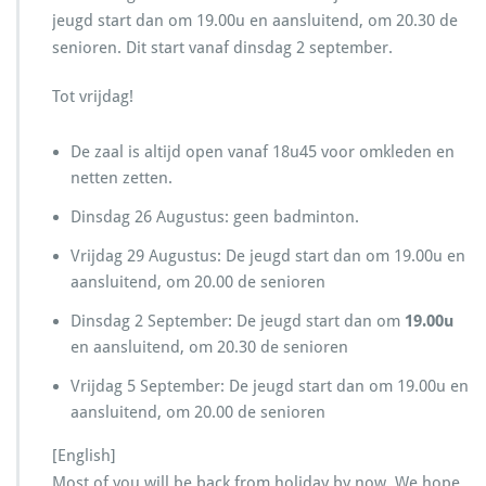
2
jeugd start dan om 19.00u en aansluitend, om 20.30 de
0
senioren. Dit start vanaf dinsdag 2 september.
2
5/
Tot vrijdag!
2
0
2
De zaal is altijd open vanaf 18u45 voor omkleden en
6
netten zetten.
Dinsdag 26 Augustus: geen badminton.
Vrijdag 29 Augustus: De jeugd start dan om 19.00u en
aansluitend, om 20.00 de senioren
Dinsdag 2 September: De jeugd start dan om
19.00u
en aansluitend, om 20.30 de senioren
Vrijdag 5 September: De jeugd start dan om 19.00u en
aansluitend, om 20.00 de senioren
[English]
Most of you will be back from holiday by now. We hope