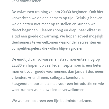
voor volwassenen.
g
e
n
De volwassen training zal om 20u30 beginnen. Ook hier
V
verwachten we de deelnemers op tijd. Gelukkig hoeven
o
we de netten niet meer op te stellen en kunnen we
l
direct beginnen. Clearen (hoog en diep) naar elkaar is
w
a
altijd een goede opwarming. We hopen zoveel mogelijk
s
deelnemers te verwelkomen waaronder recreanten en
s
competitiespelers die willen blijven groeien.
e
n
De eindtijd van volwassenen staat momenteel nog op
e
n
22u30 en hopen op veel leden. september is een beter
moment voor goede voornemens dan januari dus neem
vrienden, vriendinnen, collega’s, kennissen,
klasgenoten, buren etc mee voor een introductie en wie
weet kunnen we nieuwe leden verwelkomen.
We wensen iedereen een fijn badmintonseizoen.