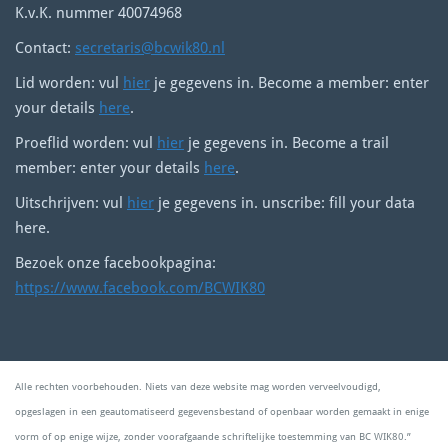
K.v.K. nummer 40074968
Contact:
secretaris@bcwik80.nl
Lid worden: vul
hier
je gegevens in. Become a member: enter
your details
here
.
Proeflid worden: vul
hier
je gegevens in. Become a trail
member: enter your details
here
.
Uitschrijven: vul
hier
je gegevens in. unscribe: fill your data
here.
Bezoek onze facebookpagina:
https://www.facebook.com/BCWIK80
Alle rechten voorbehouden. Niets van deze website mag worden verveelvoudigd,
opgeslagen in een geautomatiseerd gegevensbestand of openbaar worden gemaakt in enige
vorm of op enige wijze, zonder voorafgaande schriftelijke toestemming van BC WIK80.”