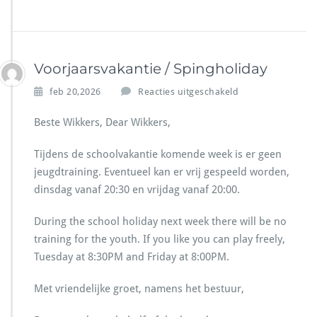
r
i
j
d
a
Voorjaarsvakantie / Spingholiday
g
3
v
feb 20,2026
Reacties uitgeschakeld
a
o
p
o
Beste Wikkers, Dear Wikkers,
r
r
i
V
Tijdens de schoolvakantie komende week is er geen
l
o
—
jeugdtraining. Eventueel kan er vrij gespeeld worden,
o
N
dinsdag vanaf 20:30 en vrijdag vanaf 20:00.
r
o
j
b
a
During the school holiday next week there will be no
a
a
training for the youth. If you like you can play freely,
d
r
m
Tuesday at 8:30PM and Friday at 8:00PM.
s
i
v
n
Met vriendelijke groet, namens het bestuur,
a
t
k
o
a