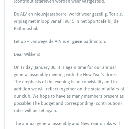
(contributie)tarieven worden weer vastgesteld.
r
s
b
De ALV en nieuwjaarsborrel wordt weer gezellig. Tot a.s.
o
vrijdag met inloop vanaf 19u15 in het Sportcafe bij de
r
Pathmoshal.
r
e
Let op – vanwege de ALV is er
geen
badminton.
l
m
e
Dear Wikkers!
t
A
On Friday, January 30, it is again time for our annual
l
general assembly meeting with the New Year’s drinks!
g
The emphasis of the evening is on conviviality and in
e
m
addition we will reflect together on the state of affairs of
e
our club. We hope to have as many members present as
n
possible! The budget and corresponding (contribution)
e
rates will be set again.
l
e
d
The annual general assembly and New Year drinks will
e