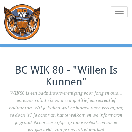
Ga
Willen is Kunnen
BC WIK 80
naar
Toggle na
de
inhoud
BC WIK 80 - "Willen Is
Kunnen"
WIK80 is een badmintonvereniging voor jong en oud...
en waar ruimte is voor competitief en recreatief
badminton. Wil je kijken wat er binnen onze vereniging
te doen is? Je bent van harte welkom en we informeren
je graag. Neem een kijkje op onze website en als je
vragen hebt, kun je ons altijd mailen!