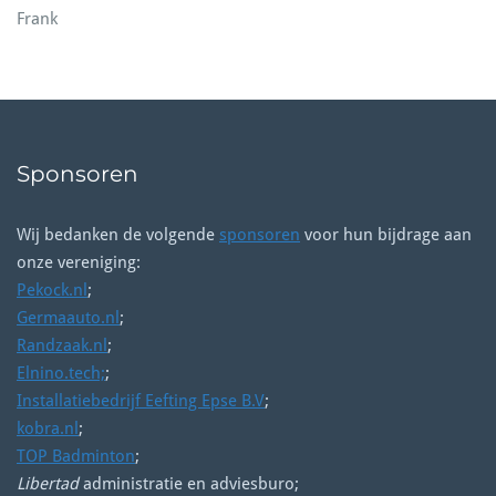
Frank
Sponsoren
Wij bedanken de volgende
sponsoren
voor hun bijdrage aan
onze vereniging:
Pekock.nl
;
Germaauto.nl
;
Randzaak.nl
;
Elnino.tech;
;
Installatiebedrijf Eefting Epse B.V
;
kobra.nl
;
TOP Badminton
;
Libertad
administratie en adviesburo;