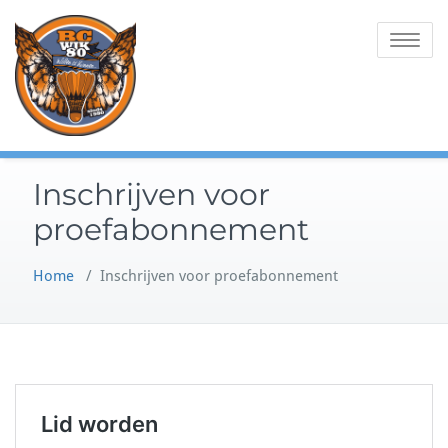
Ga
Willen is Kunnen
BC WIK 80
naar
Toggle na
de
inhoud
Inschrijven voor
proefabonnement
Home
/
Inschrijven voor proefabonnement