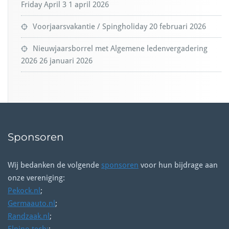
Friday April 3
1 april 2026
Voorjaarsvakantie / Spingholiday
20 februari 2026
Nieuwjaarsborrel met Algemene ledenvergadering
2026
26 januari 2026
Sponsoren
Wij bedanken de volgende
sponsoren
voor hun bijdrage aan
onze vereniging:
Pekock.nl
;
Germaauto.nl
;
Randzaak.nl
;
Elnino.tech;
;