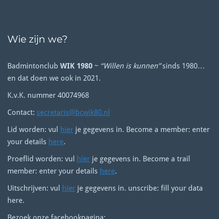
Wie zijn we?
Badmintonclub
WIK 1980
~
“Willen is kunnen”
sinds 1980…
en dat doen we ook in 2021.
K.v.K. nummer 40074968
Contact:
secretaris@bcwik80.nl
Lid worden: vul
hier
je gegevens in. Become a member: enter
your details
here
.
Proeflid worden: vul
hier
je gegevens in. Become a trail
member: enter your details
here
.
Uitschrijven: vul
hier
je gegevens in. unscribe: fill your data
here.
Bezoek onze facebookpagina: